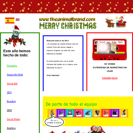
www.theanimalbrand.com
Welcome back to the 90’s!
¿Te acuerdas de cuando internet solo era
campo? Este año hemos viajado a
Este año hemos
nuestros orígenes, los años 90, para
felicitarte la Navidad.
hecho de todo:
Si estás leyendo esto con el sonido
SE VENDE
chirriante del módem en tu cabeza, esta
Estrategia
ESTRATEGIA DE MARKETING SIN
felicitación es para ti.
USAR
Desarrollo Web
¡Feliz Navidad!
Consulta precio
Social Ads
SEO
Branding
De parte de todo el equipo
SEM
Social Media
Analítica