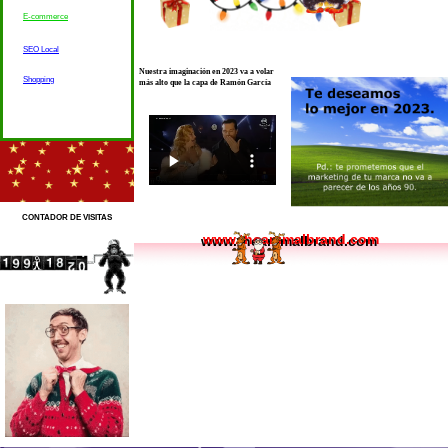
E-commerce
SEO Local
Nuestra imaginación en 2023 va a volar
Shopping
más alto que la capa de Ramón García
CONTADOR DE VISITAS
www.theanimalbrand.com