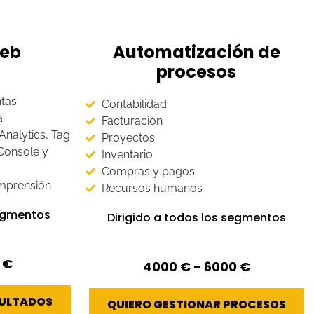
web
Automatización de
procesos
ntas
Contabilidad
a
Facturación
nalytics, Tag
Proyectos
Console y
Inventario
Compras y pagos
omprensión
Recursos humanos
segmentos
Dirigido a todos los segmentos
 €
4000 € - 6000 €
SULTADOS
QUIERO GESTIONAR PROCESOS