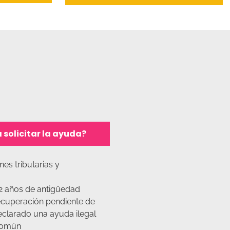
 solicitar la ayuda?
nes tributarias y
r 2 años de antigüedad
recuperación pendiente de
clarado una ayuda ilegal
común