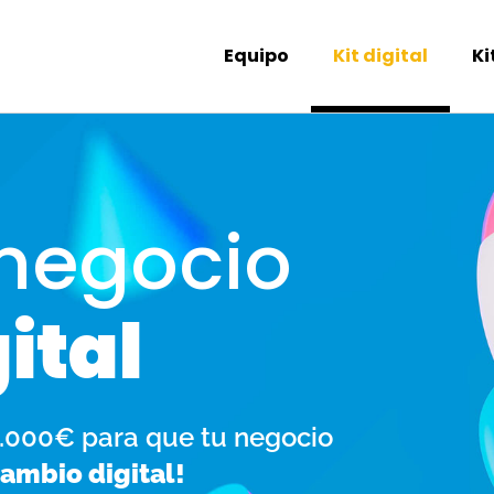
Equipo
Kit digital
Ki
 negocio
gital
12.000€ para que tu negocio
cambio digital!