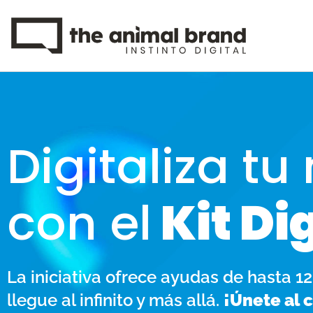
Digitaliza tu
con el
Kit Di
La iniciativa ofrece ayudas de hasta 
llegue al infinito y más allá.
¡Únete al 